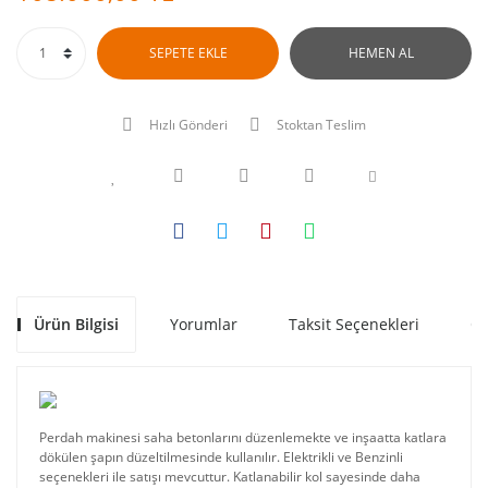
SEPETE EKLE
HEMEN AL
Hızlı Gönderi
Stoktan Teslim
Ürün Bilgisi
Yorumlar
Taksit Seçenekleri
Ön
Perdah makinesi saha betonlarını düzenlemekte ve inşaatta katlara
dökülen şapın düzeltilmesinde kullanılır. Elektrikli ve Benzinli
seçenekleri ile satışı mevcuttur. Katlanabilir kol sayesinde daha