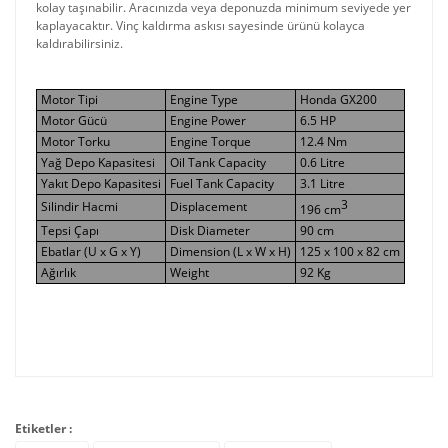
kolay taşınabilir. Aracınızda veya deponuzda minimum seviyede yer
kaplayacaktır. Vinç kaldırma askısı sayesinde ürünü kolayca
kaldırabilirsiniz.
Motor Tipi
Engine Type
Honda GX200
Motor Gücü
Engine Power
6.5 HP
Motor Torku
Engine Torque
12.4 Nm
Yağ Depo Kapasitesi
Oil Tank Capacity
0.6 Litre
Yakıt Depo Kapasitesi
Fuel Tank Capacity
3.1 Litre
3
Silindir Hacmi
Displacement
196 cm
Tepsi Çapı
Disk Diameter
90 cm
Ebatlar (U x G x Y)
Dimension (L x W x H)
125 x 100 x 82 cm
Ağırlık
Weight
92 Kg
Etiketler :