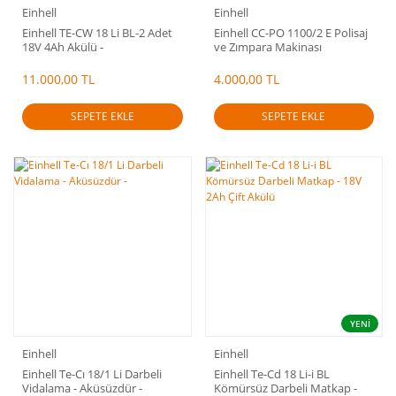
Einhell
Einhell
Einhell TE-CW 18 Li BL-2 Adet
Einhell CC-PO 1100/2 E Polisaj
18V 4Ah Akülü -
ve Zımpara Makinası
Darbeli,Kömürsüz Somun
Sıkma
11.000,00 TL
4.000,00 TL
SEPETE EKLE
SEPETE EKLE
YENİ
Einhell
Einhell
Einhell Te-Cı 18/1 Li Darbeli
Einhell Te-Cd 18 Li-i BL
Vidalama - Aküsüzdür -
Kömürsüz Darbeli Matkap -