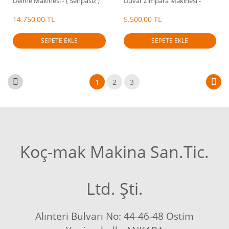
Delme Makinesi - ( Sehpasız )
Duvar Zımpara Makinesi -
1220 Watt
14.750,00 TL
5.500,00 TL
SEPETE EKLE
SEPETE EKLE
1
2
3
Koç-mak Makina San.Tic.
Ltd. Şti.
Alınteri Bulvarı No: 44-46-48 Ostim