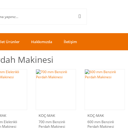
let Ürünler
Hakkımızda
İletişim
rdah Makinesi
MAK
KOÇ-MAK
KOÇ-MAK
 Elektrikli
700 mm Benzinli
600 mm Benzinli
h Makinesi
Perdah Makinesi
Perdah Makinesi