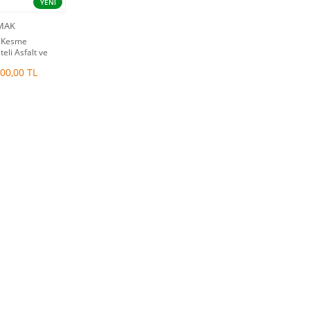
YENİ
MAK
 Kesme
teli Asfalt ve
Kesme Makinesi
00,00 TL