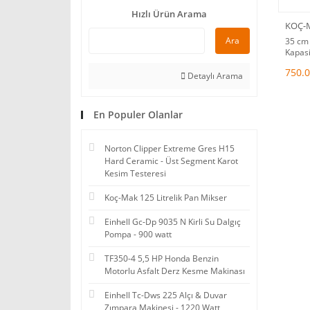
Hızlı Ürün Arama
KOÇ-
Ara
35 cm
Kapasi
Derz 
750.0
Detaylı Arama
En Populer Olanlar
Norton Clipper Extreme Gres H15
Hard Ceramic - Üst Segment Karot
Kesim Testeresi
Koç-Mak 125 Litrelik Pan Mikser
Einhell Gc-Dp 9035 N Kirli Su Dalgıç
Pompa - 900 watt
TF350-4 5,5 HP Honda Benzin
Motorlu Asfalt Derz Kesme Makinası
Einhell Tc-Dws 225 Alçı & Duvar
Zımpara Makinesi - 1220 Watt