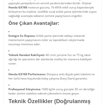
yapısıyla şantiyelerin en verimli yardımcılarından biridir. Orijinal
Honda GX160
motorun gücünü, 16 kN’lık etkili vuruş kapasitesiyle
birleştiren bu makine, özellikle sıcak asfalt yama işlemlerinde suyun
sağladığı avantajla tablanın zemine yapışmasını engeller.
Öne Çıkan Avantajlar:
Entegre Su Deposu:
Asfalt yama işlerinde tablayı ıslatarak
malzemenin yapışmasını önler ve toprak/kum sıkıştırmada
tozumayı minimize eder.
Yüksek Hareket Kabiliyeti:
40 cm/s yürüme hızı ve 75 kg ideal
ağırlığı ile operatöre dar alanlarda müthiş bir manevra kabiliyeti
sunar.
Honda GX160 Performansı:
Dünyaca ünlü düşük yakıt tüketimi ve
her türlü hava koşulunda kolay çalışma (Easy Start) garantisi.
Profesyonel Sıkıştırma:
1600 kg’lık vuruş gücüyle 30 cm derinliğe
kadar zemini stabilize ederek çökmelerin önüne geçer.
Teknik Özellikler (Doğrulanmış