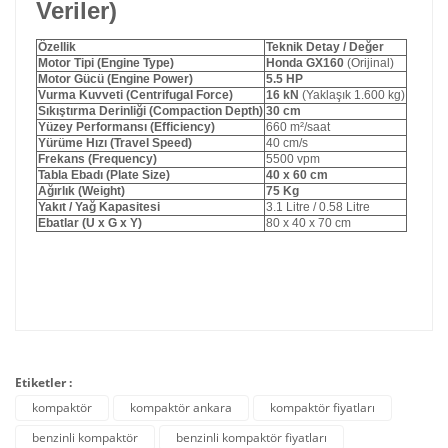
Veriler)
Özellik
Teknik Detay / Değer
Motor Tipi (Engine Type)
Honda GX160
(Orijinal)
Motor Gücü (Engine Power)
5.5 HP
Vurma Kuvveti (Centrifugal Force)
16 kN
(Yaklaşık 1.600 kg)
Sıkıştırma Derinliği (Compaction Depth)
30 cm
Yüzey Performansı (Efficiency)
660 m²/saat
Yürüme Hızı (Travel Speed)
40 cm/s
Frekans (Frequency)
5500 vpm
Tabla Ebadı (Plate Size)
40 x 60 cm
Ağırlık (Weight)
75 Kg
Yakıt / Yağ Kapasitesi
3.1 Litre / 0.58 Litre
Ebatlar (U x G x Y)
80 x 40 x 70 cm
Etiketler :
kompaktör
kompaktör ankara
kompaktör fiyatları
benzinli kompaktör
benzinli kompaktör fiyatları