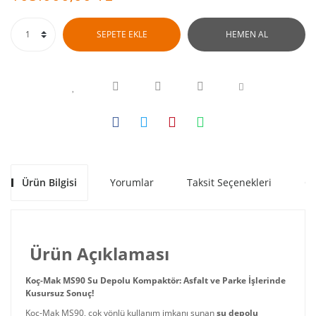
SEPETE EKLE
HEMEN AL
Ürün Bilgisi
Yorumlar
Taksit Seçenekleri
Ön
Ürün Açıklaması
Koç-Mak MS90 Su Depolu Kompaktör: Asfalt ve Parke İşlerinde
Kusursuz Sonuç!
Koç-Mak MS90, çok yönlü kullanım imkanı sunan
su depolu