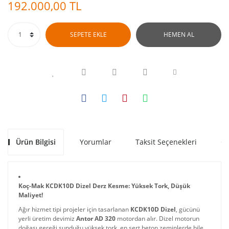
192.000,00 TL
SEPETE EKLE
HEMEN AL
Ürün Bilgisi
Yorumlar
Taksit Seçenekleri
Ön
Koç-Mak KCDK10D Dizel Derz Kesme: Yüksek Tork, Düşük
Maliyet!
Ağır hizmet tipi projeler için tasarlanan
KCDK10D Dizel
, gücünü
yerli üretim devimiz
Antor AD 320
motordan alır. Dizel motorun
doğası gereği sunduğu yüksek tork, en sert beton zeminlerde bile