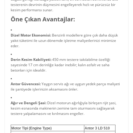
testerenin devrinin düşmesini engelleyerek hızlı ve pürüzsüz bir
kesim performansı sunar.
Öne Çıkan Avantajlar:
Dizel Motor Ekonomisi:
Benzinli modellere göre çok daha düşük
yakıt tüketimi ile uzun dönemde işletme maliyetlerinizi minimize
eder.
Derin Kesim Kabiliyeti:
450 mm testere takılabilme özelliği
sayesinde 17 cm derinliğe kadar inebilir; kalın asfalt ve saha
betonları için idealdir.
Antor Güvencesi:
Yaygın servis ağı ve uygun yedek parça maliyeti
ile şantiyede işlerinizin aksamasını önler.
Ağır ve Dengeli Şasi:
Dizel motorun ağırlığıyla birleşen rijit şasi,
kesim esnasında makinenin zemine tam oturmasını sağlayarak
testere yalpalamasını ve kırılmasını engeller.
Motor Tipi (Engine Type)
Antor 3 LD 510