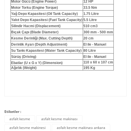
Motor Gücü (Engine Power)
12 HP
Motor Torku (Engine Torque)
33.5 Nm
Yağ Depo Kapasitesi (Oil Tank Capacity)
1.75 Litre
Yakıt Depo Kapasitesi (Fuel Tank Capacity)
5.5 Litre
Silindir Hacmi (Displacement
)
510 cm3
Bıçak Çapı (Blade Diameter)
300 mm - 50
0 mm
Kesme Derinliği (Max. Cutting Depth)
20 cm
Derinlik Ayar
ı (Depth Adjustment)
El ile - Manuel
Su Tankı Kapasitesi (Water Tank Capacity)
80 Litre
Sürüş (Driving)
El ile - Manuel
110 x 60 x 107 cm
Ebatlar (U x G
x Y) (Dimension)
Ağırlık (Weight)
195 Kg
Etiketler :
asfalt kesme
asfalt kesme makinası
asfalt kesme makinesi
asfalt kesme makinası ankara