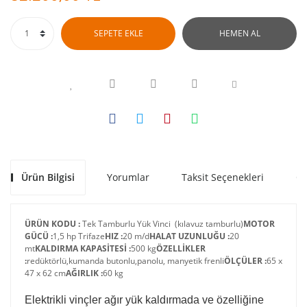
SEPETE EKLE
HEMEN AL
Ürün Bilgisi
Yorumlar
Taksit Seçenekleri
Ön
ÜRÜN KODU :
Tek Tamburlu Yük Vinci (kılavuz tamburlu)
MOTOR
GÜCÜ :
1,5 hp Trifaze
HIZ :
20 m/d
HALAT UZUNLUĞU :
20
mt
KALDIRMA KAPASİTESİ :
500 kg
ÖZELLİKLER
:
redüktörlü,kumanda butonlu,panolu, manyetik frenli
ÖLÇÜLER :
65 x
47 x 62 cm
AĞIRLIK :
60 kg
Elektrikli vinçler ağır yük kaldırmada ve özelliğine