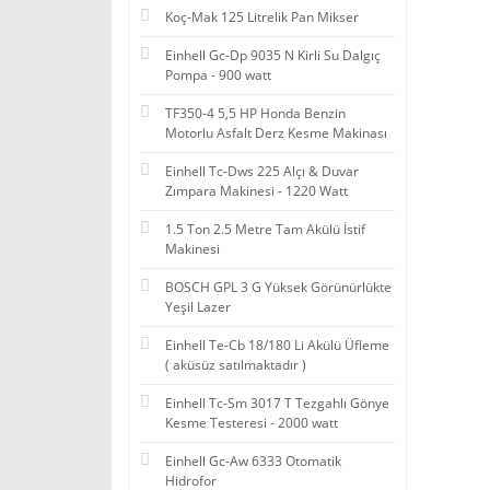
Koç-Mak 125 Litrelik Pan Mikser
Einhell Gc-Dp 9035 N Kirli Su Dalgıç
Pompa - 900 watt
TF350-4 5,5 HP Honda Benzin
Motorlu Asfalt Derz Kesme Makinası
Einhell Tc-Dws 225 Alçı & Duvar
Zımpara Makinesi - 1220 Watt
1.5 Ton 2.5 Metre Tam Akülü İstif
Makinesi
BOSCH GPL 3 G Yüksek Görünürlükte
Yeşil Lazer
Einhell Te-Cb 18/180 Li Akülü Üfleme
( aküsüz satılmaktadır )
Einhell Tc-Sm 3017 T Tezgahlı Gönye
Kesme Testeresi - 2000 watt
Einhell Gc-Aw 6333 Otomatik
Hidrofor