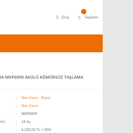
Giriş
Sepetim
RA MXP6890 AKÜLÜ KÖMÜRSÜZ TAŞLAMA
Max Extra - Mytol
Max Extra
MXP6890
esi
24 Ay
6.250,00 TL + KDV