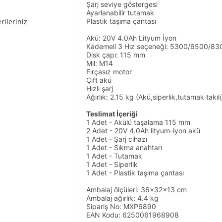
Şarj seviye göstergesi
Ayarlanabilir tutamak
rileriniz
Plastik taşıma çantası
Akü: 20V 4.0Ah Lityum İyon
Kademeli 3 Hız seçeneği: 5300/6500/830
Disk çapı: 115 mm
Mil: M14
Fırçasız motor
Çift akü
Hızlı şarj
Ağırlık: 2.15 kg (Akü,siperlik,tutamak takılı
Teslimat İçeriği
1 Adet - Akülü taşalama 115 mm
2 Adet - 20V 4.0Ah lityum-iyon akü
1 Adet - Şarj cihazı
1 Adet - Sıkma anahtarı
1 Adet - Tutamak
1 Adet - Siperlik
1 Adet - Plastik taşıma çantası
Ambalaj ölçüleri: 36x32x13 cm
Ambalaj ağırlık: 4.4 kg
Sipariş No: MXP6890
EAN Kodu: 6250061968908