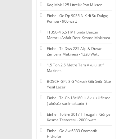
Koç-Mak 125 Litrelik Pan Mikser
Einhell Gc-Dp 9035 N Kirli Su Dalgıç
Pompa - 900 watt
TF350-4 5,5 HP Honda Benzin
Motorlu Asfalt Derz Kesme Makinası
Einhell Tc-Dws 225 Alçı & Duvar
Zımpara Makinesi - 1220 Watt
1.5 Ton 2.5 Metre Tam Akülü İstif
Makinesi
BOSCH GPL 3 G Yüksek Görünürlükte
Yeşil Lazer
Einhell Te-Cb 18/180 Li Akülü Üfleme
( aküsüz satılmaktadır )
Einhell Tc-Sm 3017 T Tezgahlı Gönye
Kesme Testeresi - 2000 watt
Einhell Gc-Aw 6333 Otomatik
Hidrofor