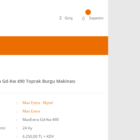
Giriş
Sepetim
a Gd-Kw 490 Toprak Burgu Makinası
Max Extra - Mytol
Max Extra
MaxExtra Gd-Kw 490
esi
24 Ay
6.250,00 TL + KDV