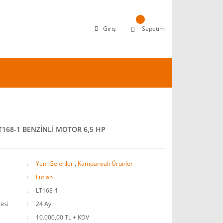
Giriş
Sepetim
T168-1 BENZİNLİ MOTOR 6,5 HP
Yeni Gelenler
,
Kampanyalı Ürünler
Lutian
LT168-1
esi
24 Ay
10.000,00 TL + KDV