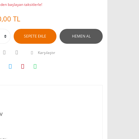
den başlayan taksitlerle!
,00 TL
SEPETE EKLE
HEMEN AL
Karşılaştır
HV