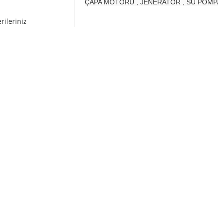
ÇAPA MOTORU , JENERATÖR , SU POMP
rileriniz