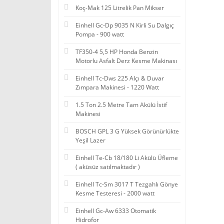
Koç-Mak 125 Litrelik Pan Mikser
Einhell Gc-Dp 9035 N Kirli Su Dalgıç
Pompa - 900 watt
TF350-4 5,5 HP Honda Benzin
Motorlu Asfalt Derz Kesme Makinası
Einhell Tc-Dws 225 Alçı & Duvar
Zımpara Makinesi - 1220 Watt
1.5 Ton 2.5 Metre Tam Akülü İstif
Makinesi
BOSCH GPL 3 G Yüksek Görünürlükte
Yeşil Lazer
Einhell Te-Cb 18/180 Li Akülü Üfleme
( aküsüz satılmaktadır )
Einhell Tc-Sm 3017 T Tezgahlı Gönye
Kesme Testeresi - 2000 watt
Einhell Gc-Aw 6333 Otomatik
Hidrofor