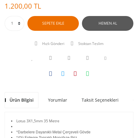
1.200,00 TL
SEPETE EKLE
HEMEN AL
Hızlı Gönderi
Stoktan Teslim
Ürün Bilgisi
Yorumlar
Taksit Seçenekleri
Ön
Lotus 3X1,5mm 35 Metre
*Darbelere Dayanıklı Metal Çerçeveli Gövde
*4'lü Entegre Topraklı Monofaze Priz