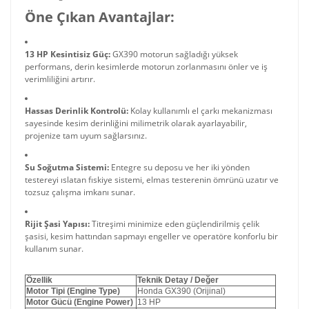
Öne Çıkan Avantajlar:
13 HP Kesintisiz Güç:
GX390 motorun sağladığı yüksek
performans, derin kesimlerde motorun zorlanmasını önler ve iş
verimliliğini artırır.
Hassas Derinlik Kontrolü:
Kolay kullanımlı el çarkı mekanizması
sayesinde kesim derinliğini milimetrik olarak ayarlayabilir,
projenize tam uyum sağlarsınız.
Su Soğutma Sistemi:
Entegre su deposu ve her iki yönden
testereyi ıslatan fıskiye sistemi, elmas testerenin ömrünü uzatır ve
tozsuz çalışma imkanı sunar.
Rijit Şasi Yapısı:
Titreşimi minimize eden güçlendirilmiş çelik
şasisi, kesim hattından sapmayı engeller ve operatöre konforlu bir
kullanım sunar.
Özellik
Teknik Detay / Değer
Motor Tipi (Engine Type)
Honda GX390
(Orijinal)
Motor Gücü (Engine Power)
13 HP