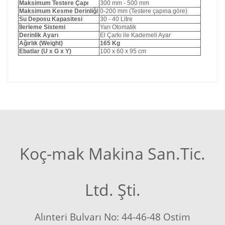
Maksimum Testere Çapı
300 mm - 500 mm
Maksimum Kesme Derinliği
0-200 mm
(Testere çapına göre)
Su Deposu Kapasitesi
30 - 40 Litre
İlerleme Sistemi
Yarı Otomatik
Derinlik Ayarı
El Çarkı ile Kademeli Ayar
Ağırlık (Weight)
165 Kg
Ebatlar (U x G x Y)
100 x 60 x 95 cm
Koç-mak Makina San.Tic.
Ltd. Şti.
Alınteri Bulvarı No: 44-46-48 Ostim