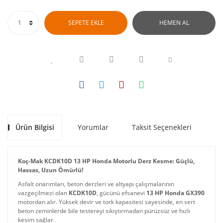
SEPETE EKLE
HEMEN AL
Ürün Bilgisi
Yorumlar
Taksit Seçenekleri
Ön
Koç-Mak KCDK10D 13 HP Honda Motorlu Derz Kesme: Güçlü,
Hassas, Uzun Ömürlü!
Asfalt onarımları, beton derzleri ve altyapı çalışmalarının
vazgeçilmezi olan
KCDK10D
, gücünü efsanevi
13 HP Honda GX390
motordan alır. Yüksek devir ve tork kapasitesi sayesinde, en sert
beton zeminlerde bile testereyi sıkıştırmadan pürüzsüz ve hızlı
kesim sağlar.