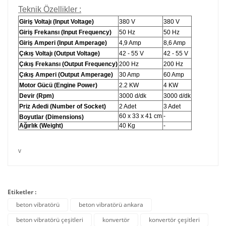
Teknik Özellikler :
Giriş Voltajı (Input Voltage)
380 V
380 V
Giriş Frekansı (Input Frequency)
50 Hz
50 Hz
Giriş Amperi (Input Amperage)
4,9 Amp
8,6 Amp
Çıkış Voltajı (Output Voltage)
42 - 55 V
42 - 55 V
Çıkış Frekansı (Output Frequency)
200 Hz
200 Hz
Çıkış Amp
eri (Output Amperage)
30 Amp
60 Amp
Motor Gücü (Engine Power)
2.
2 KW
4 KW
Devir (Rpm)
3000 d/dk
3000 d
/dk
Priz Adedi (Number of Socket)
2 Adet
3 Adet
60 x 33 x 41 cm
-
Boyut
lar (
Dimensions)
Ağırlık (Weight)
40 Kg
-
v
Etiketler :
beton vibratörü
beton vibratörü ankara
beton vibratörü çeşitleri
konvertör
konvertör çeşitleri