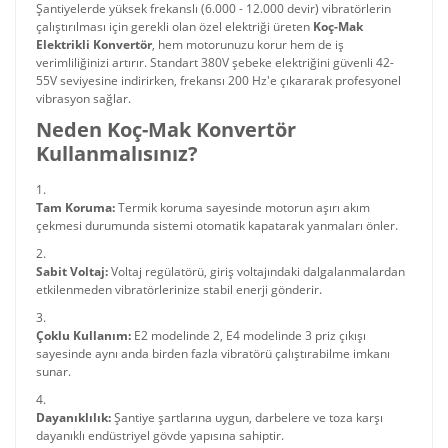
Şantiyelerde yüksek frekanslı (6.000 - 12.000 devir) vibratörlerin
çalıştırılması için gerekli olan özel elektriği üreten
Koç-Mak
Elektrikli Konvertör
, hem motorunuzu korur hem de iş
verimliliğinizi artırır. Standart 380V şebeke elektriğini güvenli 42-
55V seviyesine indirirken, frekansı 200 Hz'e çıkararak profesyonel
vibrasyon sağlar.
Neden Koç-Mak Konvertör
Kullanmalısınız?
Tam Koruma:
Termik koruma sayesinde motorun aşırı akım
çekmesi durumunda sistemi otomatik kapatarak yanmaları önler.
Sabit Voltaj:
Voltaj regülatörü, giriş voltajındaki dalgalanmalardan
etkilenmeden vibratörlerinize stabil enerji gönderir.
Çoklu Kullanım:
E2 modelinde 2, E4 modelinde 3 priz çıkışı
sayesinde aynı anda birden fazla vibratörü çalıştırabilme imkanı
sunar.
Dayanıklılık:
Şantiye şartlarına uygun, darbelere ve toza karşı
dayanıklı endüstriyel gövde yapısına sahiptir.