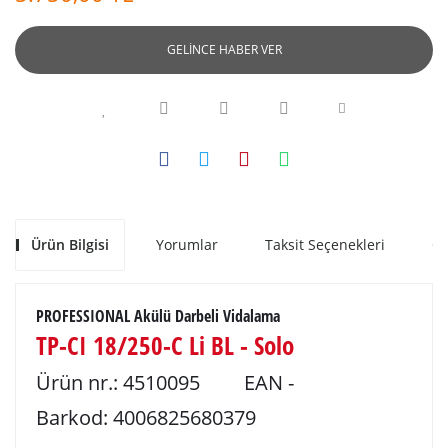
GELİNCE HABER VER
Ürün Bilgisi
Yorumlar
Taksit Seçenekleri
Ön
PROFESSIONAL Akülü Darbeli Vidalama
TP-CI 18/250-C Li BL - Solo
Ürün nr.:
4510095
EAN -
Barkod:
4006825680379