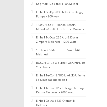
Koç-Mak 125 Litrelik Pan Mikser
Einhell Gc-Dp 9035 N Kirli Su Dalgıç
Pompa - 900 watt
TF350-4 5,5 HP Honda Benzin
Motorlu Asfalt Derz Kesme Makinası
Einhell Tc-Dws 225 Alçı & Duvar
Zımpara Makinesi - 1220 Watt
1.5 Ton 2.5 Metre Tam Akülü İstif
Makinesi
BOSCH GPL 3 G Yüksek Görünürlükte
Yeşil Lazer
Einhell Te-Cb 18/180 Li Akülü Üfleme
( aküsüz satılmaktadır )
Einhell Tc-Sm 3017 T Tezgahlı Gönye
Kesme Testeresi - 2000 watt
Einhell Gc-Aw 6333 Otomatik
Hidrofor