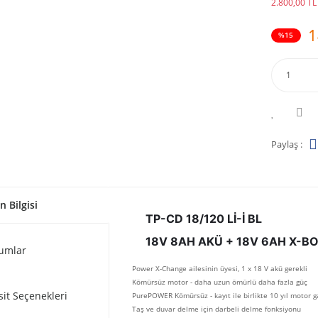
2.800,00 TL 
1
%15
Paylaş :
n Bilgisi
TP-CD 18/120 Lİ-İ BL
18V 8AH AKÜ + 18V 6AH X-
umlar
Power X-Change ailesinin üyesi, 1 x 18 V akü gerekli
Kömürsüz motor - daha uzun ömürlü daha fazla güç
sit Seçenekleri
PurePOWER Kömürsüz - kayıt ile birlikte 10 yıl motor g
Taş ve duvar delme için darbeli delme fonksiyonu