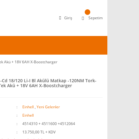
Giriş
Sepetim
Tek Akü + 18V 6AH X-Boostcharger
p-Cd 18/120 Li-I Bl Akülü Matkap -120NM Tork-
Tek Akü + 18V 6AH X-Boostcharger
Einhell
,
Yeni Gelenler
Einhell
4514310 + 4511600 +4512064
13.750,00 TL + KDV