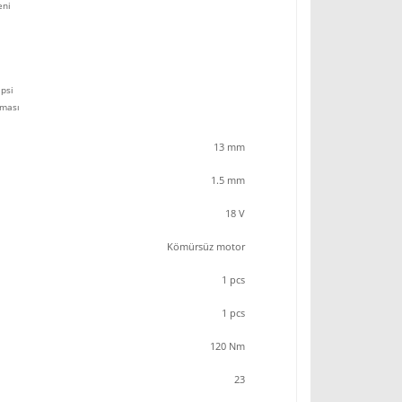
eni
ipsi
lması
13 mm
1.5 mm
18 V
Kömürsüz motor
1 pcs
1 pcs
120 Nm
23