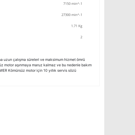
7150 min^-1
27300 min^-1
1.71 Kg
2
a uzun çalışma süreleri ve maksimum hizmet ömrü
süz motor aşınmaya maruz kalmaz ve bu nedenle bakım
WER Kömürsüz motor için 10 yıllık servis sözü