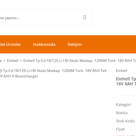
let Ürünler
Hakkımızda
İletişim
a
Einhell
Einhell Tp-Cd 18/120 Li-I Bl Akülü Matkap -120NM Tork- 18V 8AH 
Einhell
Einhell T
18V 8AH 
Kategori
Marka
Stok Kodu
Fiyat