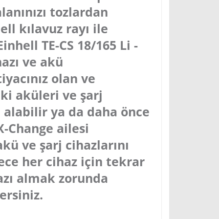
lanınızı tozlardan
ell kılavuz rayı ile
nhell TE-CS 18/165 Li -
hazı ve akü
yacınız olan ve
ki aküleri ve şarj
n alabilir ya da daha önce
X-Change ailesi
kü ve şarj cihazlarını
ece her cihaz için tekrar
hazı almak zorunda
ersiniz.