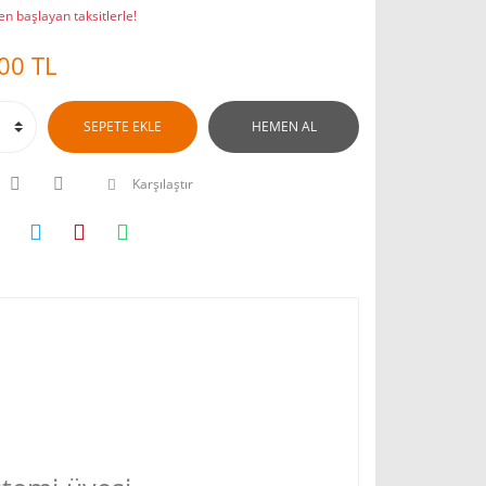
n başlayan taksitlerle!
00 TL
SEPETE EKLE
HEMEN AL
Karşılaştır