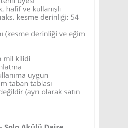
temi üyesi
 hafif ve kullanışlı
maks. kesme derinliği: 54
nı (kesme derinliği ve eğim
 mil kilidi
ınlatma
 kullanıma uygun
um taban tablası
değildir (ayrı olarak satın
 - Solo Akülü Daire