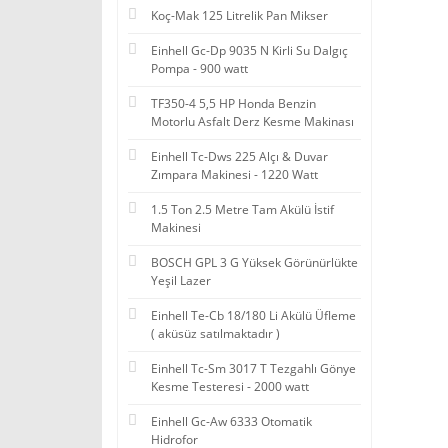
Koç-Mak 125 Litrelik Pan Mikser
Einhell Gc-Dp 9035 N Kirli Su Dalgıç
Pompa - 900 watt
TF350-4 5,5 HP Honda Benzin
Motorlu Asfalt Derz Kesme Makinası
Einhell Tc-Dws 225 Alçı & Duvar
Zımpara Makinesi - 1220 Watt
1.5 Ton 2.5 Metre Tam Akülü İstif
Makinesi
BOSCH GPL 3 G Yüksek Görünürlükte
Yeşil Lazer
Einhell Te-Cb 18/180 Li Akülü Üfleme
( aküsüz satılmaktadır )
Einhell Tc-Sm 3017 T Tezgahlı Gönye
Kesme Testeresi - 2000 watt
Einhell Gc-Aw 6333 Otomatik
Hidrofor