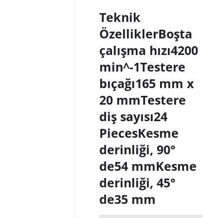
Teknik
Özellikler
Boşta
çalışma hızı
4200
min^-1
Testere
bıçağı
165 mm x
20 mm
Testere
diş sayısı
24
Pieces
Kesme
derinliği, 90°
de
54 mm
Kesme
derinliği, 45°
de
35 mm