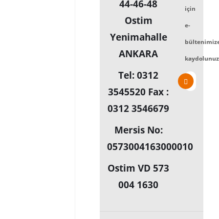
44-46-48
için
Ostim
e-
Yenimahalle
bültenimiz
ANKARA
kaydolunuz
Tel: 0312
3545520 Fax :
0312 3546679
Mersis No:
0573004163000010
Ostim VD 573
004 1630