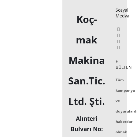
Sosyal
Koç-
Medya
mak
Makina
E-
BÜLTEN
San.Tic.
Tüm
kampanya
Ltd. Şti.
ve
duyurulard
Alınteri
haberdar
Bulvarı No:
olmak