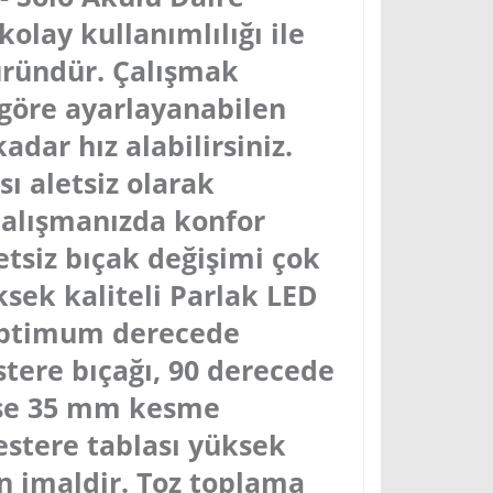
kolay kullanımlılığı ile
üründür. Çalışmak
 göre ayarlayanabilen
kadar hız alabilirsiniz.
sı aletsiz olarak
 çalışmanızda konfor
aletsiz bıçak değişimi çok
ksek kaliteli Parlak LED
 optimum derecede
stere bıçağı, 90 derecede
ise 35 mm kesme
Testere tablası yüksek
n imaldir. Toz toplama