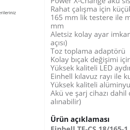
Power X-Change akü sis
Rahat çalışma için küçük,
rileriniz
165 mm lik testere ile 
mm
Aletsiz kolay ayar imka
açısı)
Toz toplama adaptörü
Kolay bıçak değişimi için
Yüksek kaliteli LED ayd
Einhell kılavuz rayı ile
Yüksek kaliteli alüminy
Akü ve şarj cihazı dahil 
alınabilir)
Ürün açıklaması
Einhell TE-CS 18/165-1