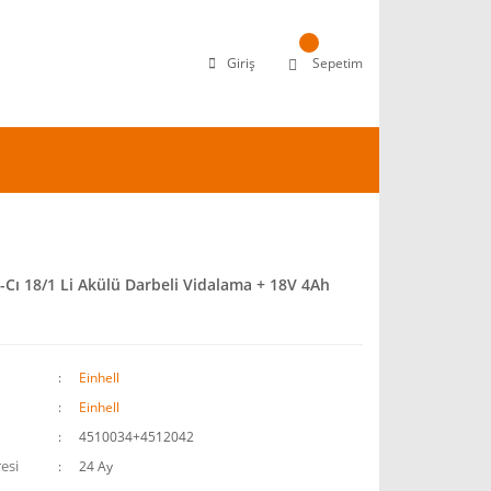
Giriş
Sepetim
e-Cı 18/1 Li Akülü Darbeli Vidalama + 18V 4Ah
Einhell
Einhell
4510034+4512042
esi
24 Ay