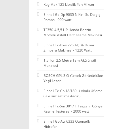
Koç-Mak 125 Litrelik Pan Mikser
Einhell Gc-Dp 9035 N Kirli Su Dalgıç
Pompa - 900 watt
TF350-4 5,5 HP Honda Benzin
Motorlu Asfalt Derz Kesme Makinası
Einhell Tc-Dws 225 Alçı & Duvar
Zımpara Makinesi - 1220 Watt
1.5 Ton 2.5 Metre Tam Akülü İstif
Makinesi
BOSCH GPL 3 G Yüksek Görünürlükte
Yeşil Lazer
Einhell Te-Cb 18/180 Li Akülü Üfleme
( aküsüz satılmaktadır )
Einhell Tc-Sm 3017 T Tezgahlı Gönye
Kesme Testeresi - 2000 watt
Einhell Gc-Aw 6333 Otomatik
Hidrofor