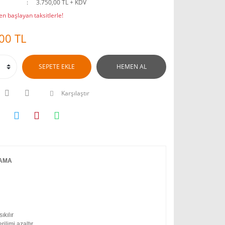
3.750,00 TL + KDV
n başlayan taksitlerle!
00 TL
SEPETE EKLE
HEMEN AL
Karşılaştır
LAMA
ıkılır
ilimi azaltır