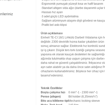
·Ergonomik yumuşak yüzeyli kısa ve hafif tasarım
·Standart altıgen vida ağzı (darbe dayanımlı uçlar t
·Hassas hız ayarı
rileriniz
·3 adet güçlü LED aydınlatma
·Sağlam alüminyum alaşımı dişli gövdesi ve kauçu
·Pratik bel askı klipsi
Ürün açıklaması
Einhell TE-CI 18/1 LiAkülü Darbeli Vidalama için 
değildir. 2300 devir/dk hızına kadar çıkabilen ürün 
sonuç almanızı sağlar. Elektronik hız kontrolü sun
iyi iş çıkarır. Düşük ters tork özeliği çalışma sıra
yapısına ek olarak kauçuk destekleri ile sağlamlığı d
ağzında tutulmakta olup uygun çalışma için darbe day
daha rahat ve güvenli çalışabilirsiniz. İhtiyacınız o
ayrı satın alabilir ya da daha önce satın aldığını
cihazlarını kullanabilirsiniz. Böylece her cihaz içi
tasarruf edersiniz.
Teknik Özellikler
Boşta çalışma hızı
0 min^-1 - 2300 min^-1
Pense (altıgen)
Bit holder (6,35mm/¼")
Bits ucu kilitleme tipi
Mechanic locking sleeve