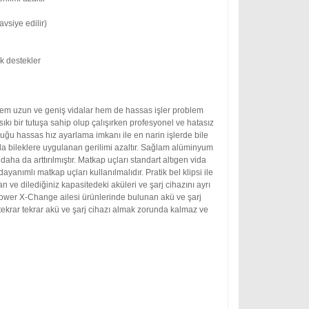
avsiye edilir)
k destekler
hem uzun ve geniş vidalar hem de hassas işler problem
sıkı bir tutuşa sahip olup çalışırken profesyonel ve hatasız
duğu hassas hız ayarlama imkanı ile en narin işlerde bile
sında bileklere uygulanan gerilimi azaltır. Sağlam alüminyum
aha da arttırılmıştır. Matkap uçları standart altıgen vida
anımlı matkap uçları kullanılmalıdır. Pratik bel klipsi ile
lan ve dilediğiniz kapasitedeki aküleri ve şarj cihazını ayrı
z Power X-Change ailesi ürünlerinde bulunan akü ve şarj
n tekrar tekrar akü ve şarj cihazı almak zorunda kalmaz ve