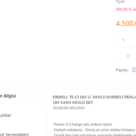
Fiyat
900,00 TL de
4.500,
Paylaş :
n Bilgisi
EINHELL TE-CI 18/1 Lİ
AKÜLÜ DARBELİ VİDA
18V 4.0AH AKÜLÜ SET
4510034+4512042
umlar
·Power X-Change akü sistemi üyesi
·Darbeli vidalama - Geniş ve uzun vidalar kolayca s
sit Seçenekleri
·Düşük ters tork uygulama sırasında bileklerdeki ger