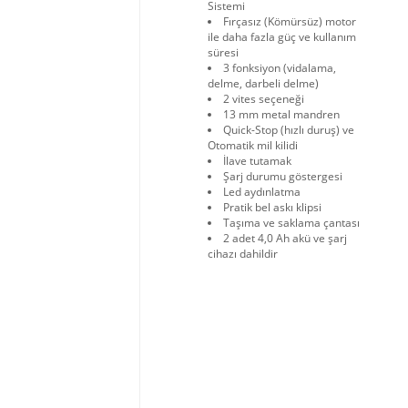
Sistemi
Fırçasız (Kömürsüz) motor
ile daha fazla güç ve kullanım
süresi
3 fonksiyon (vidalama,
delme, darbeli delme)
2 vites seçeneği
13 mm metal mandren
Quick-Stop (hızlı duruş) ve
Otomatik mil kilidi
İlave tutamak
Şarj durumu göstergesi
Led aydınlatma
Pratik bel askı klipsi
Taşıma ve saklama çantası
2 adet 4,0 Ah akü ve şarj
cihazı dahildir