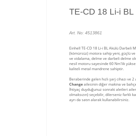
TE-CD 18 Li-i BL 
Art. No: 4513861
Einhell TE-CD 18 Li-i BL Akülü Darbeli 
(kömürsüz) motora sahip yeni, güçlü ve
ve vidalama, delme ve darbeli delme ol
nesil motoru sayesinde 60 Nm'lik yükse
kaliteli metal mandrene sahiptir.
Beraberinde gelen hızlı şarj cihazı ve 
Change
ailesinin diğer makina ve bahçe g
İhtiyaç duyduğunuz sonraki aletleri aile
olmaksızın) seçebilir, dilerseniz farklı k
ayrı da satın alarak kullanabilirsiniz.