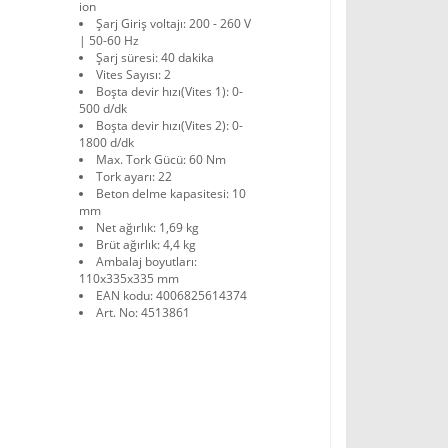
ion
Şarj Giriş voltajı: 200 - 260 V
| 50-60 Hz
Şarj süresi: 40 dakika
Vites Sayısı: 2
Boşta devir hızı(Vites 1): 0-
500 d/dk
Boşta devir hızı(Vites 2): 0-
1800 d/dk
Max. Tork Gücü: 60 Nm
Tork ayarı: 22
Beton delme kapasitesi: 10
mm
Net ağırlık: 1,69 kg
Brüt ağırlık: 4,4 kg
Ambalaj boyutları:
110x335x335 mm
EAN kodu: 4006825614374
Art. No: 4513861