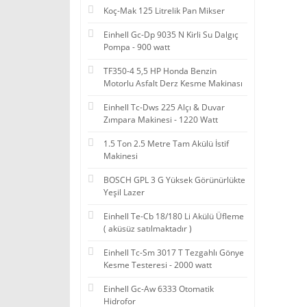
Koç-Mak 125 Litrelik Pan Mikser
Einhell Gc-Dp 9035 N Kirli Su Dalgıç
Pompa - 900 watt
TF350-4 5,5 HP Honda Benzin
Motorlu Asfalt Derz Kesme Makinası
Einhell Tc-Dws 225 Alçı & Duvar
Zımpara Makinesi - 1220 Watt
1.5 Ton 2.5 Metre Tam Akülü İstif
Makinesi
BOSCH GPL 3 G Yüksek Görünürlükte
Yeşil Lazer
Einhell Te-Cb 18/180 Li Akülü Üfleme
( aküsüz satılmaktadır )
Einhell Tc-Sm 3017 T Tezgahlı Gönye
Kesme Testeresi - 2000 watt
Einhell Gc-Aw 6333 Otomatik
Hidrofor