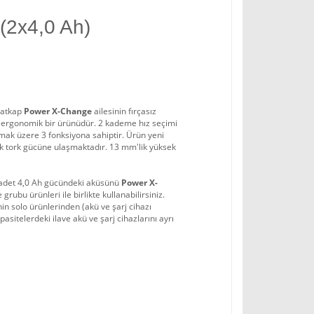
(2x4,0 Ah)
Matkap
Power X-Change
ailesinin fırçasız
 ergonomik bir ürünüdür. 2 kademe hız seçimi
mak üzere 3 fonksiyona sahiptir. Ürün yeni
k tork gücüne ulaşmaktadır. 13 mm'lik yüksek
2 adet 4,0 Ah gücündeki aküsünü
Power X-
rubu ürünleri ile birlikte kullanabilirsiniz.
nin solo ürünlerinden (akü ve şarj cihazı
apasitelerdeki ilave akü ve şarj cihazlarını ayrı