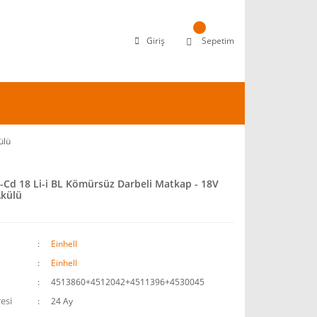
Giriş
Sepetim
ülü
e-Cd 18 Li-i BL Kömürsüz Darbeli Matkap - 18V
Akülü
Einhell
Einhell
4513860+4512042+4511396+4530045
esi
24 Ay