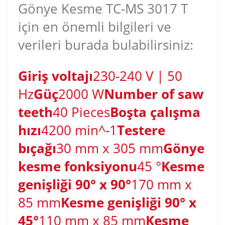
Gönye Kesme TC-MS 3017 T
için en önemli bilgileri ve
verileri burada bulabilirsiniz:
Giriş voltajı
230-240 V | 50
Hz
Güç
2000 W
Number of saw
teeth
40 Pieces
Boşta çalışma
hızı
4200 min^-1
Testere
bıçağı
30 mm x 305 mm
Gönye
kesme fonksiyonu
45 °
Kesme
genişliği 90° x 90°
170 mm x
85 mm
Kesme genişliği 90° x
45°
110 mm x 85 mm
Kesme