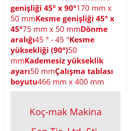
genişliği 45° x 90°
170 mm x
50 mm
Kesme genişliği 45° x
45°
75 mm x 50 mm
Dönme
aralığı
45 ° - 45 °
Kesme
yüksekliği (90°)
50
mm
Kademesiz yükseklik
ayarı
50 mm
Çalışma tablası
boyutu
466 mm x 400 mm
Koç-mak Makina