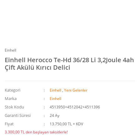
Einhell
Einhell Herocco Te-Hd 36/28 Li 3,2Joule 4ah
Çift Akülü Kırıcı Delici
Kategori
Einhell
,
Yeni Gelenler
Marka
Einhell
Stok Kodu
4513950+4512042+4511396
Garanti Süresi
24 Ay
Fiyat
13.750,00 TL + KDV
3.300,00 TL den başlayan taksitlerle!