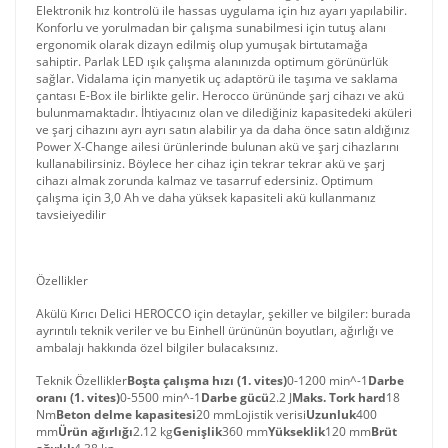
Elektronik hız kontrolü ile hassas uygulama için hız ayarı yapılabilir.
Konforlu ve yorulmadan bir çalışma sunabilmesi için tutuş alanı
ergonomik olarak dizayn edilmiş olup yumuşak birtutamağa
sahiptir. Parlak LED ışık çalışma alanınızda optimum görünürlük
sağlar. Vidalama için manyetik uç adaptörü ile taşıma ve saklama
çantası E-Box ile birlikte gelir. Herocco ürününde şarj cihazı ve akü
bulunmamaktadır. İhtiyacınız olan ve dilediğiniz kapasitedeki aküleri
ve şarj cihazını ayrı ayrı satın alabilir ya da daha önce satın aldığınız
Power X-Change ailesi ürünlerinde bulunan akü ve şarj cihazlarını
kullanabilirsiniz. Böylece her cihaz için tekrar tekrar akü ve şarj
cihazı almak zorunda kalmaz ve tasarruf edersiniz. Optimum
çalışma için 3,0 Ah ve daha yüksek kapasiteli akü kullanmanız
tavsieiyedilir
Özellikler
Akülü Kırıcı Delici HEROCCO için detaylar, şekiller ve bilgiler: burada
ayrıntılı teknik veriler ve bu Einhell ürününün boyutları, ağırlığı ve
ambalajı hakkında özel bilgiler bulacaksınız.
Teknik Özellikler
Boşta çalışma hızı (1. vites)
0-1200 min^-1
Darbe
oranı (1. vites)
0-5500 min^-1
Darbe gücü
2.2 J
Maks. Tork hard
18
Nm
Beton delme kapasitesi
20 mmLojistik verisi
Uzunluk
400
mm
Ürün ağırlığı
2.12 kg
Genişlik
360 mm
Yükseklik
120 mm
Brüt