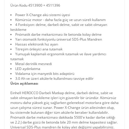
Ürün Kodu 4513900 + 4511396
Power X-Change akü sistemi üyesi
Kömürsüz motor - daha fazla güç ve uzun süreli kullanım
4 Fonksiyon: delme, darbeli delme, sabit ve sabit olmayan
keskileme
Pnömatik darbe mekanizması ile betonda kolay delme
Yarı otomatik fonksiyonlu üniversal SDS-Plus Mandren
Hassas elektronik hız ayarı
Titreşim önleyici ana tutamak
Yumuşak kaplamalı ergonomik tutamak ve ilave yardımcı
tutamak
Metal derinlik mesnedi
LED aydınlatma
Vidalama için manyetik bits adaptörü
3.0 Ah ve üzeri akülerle kullanılması tavsiye edilir
Ürün açıklaması
Einhell HEROCCO Darbeli Matkap delme, darbeli delme, sabit ve
sabit olmayan keskileme işleri için güvenilir bir üründür. Kömürsüz
motoru daha yüksek güç sağlarken geleneksel motorlara göre daha
uzun çalışma süresi sunar. Power X-Change ürün ailesinden olup,
bu sistemde bulunan diğer tüm akülerle beraber kullanılabilir.
Pnömatik darbe mekanizması dakikada 5500'e kadar darbe sıklığı
ve 2.2 J darbe gücü ile betonda bile 20 mm delme kapasitesi sağlar.
Universal SDS-Plus mandren ile kolay alet değişimi yapabilirsiniz.