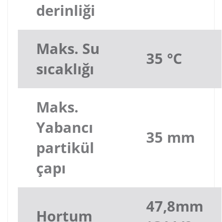
derinliği
Maks. Su
35 °C
sıcaklığı
Maks.
Yabancı
35 mm
partikül
çapı
47,8mm
Hortum