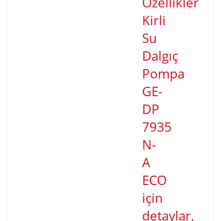
Özellikler
Kirli
Su
Dalgıç
Pompa
GE-
DP
7935
N-
A
ECO
için
detaylar,