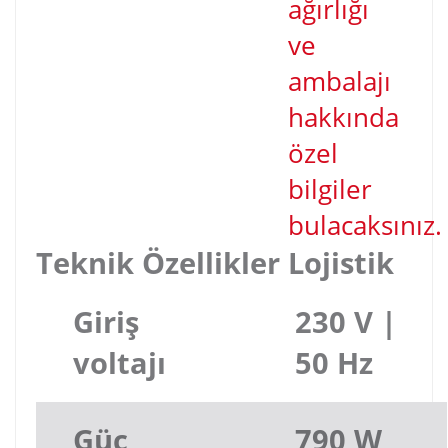
ağırlığı
ve
ambalajı
hakkında
özel
bilgiler
bulacaksınız.
Teknik Özellikler
Lojistik
Giriş
230 V |
voltajı
50 Hz
Güç
790 W