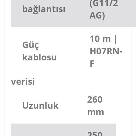
(G11/2
bağlantısı
AG)
10 m |
Güç
H07RN-
kablosu
F
verisi
260
Uzunluk
mm
250