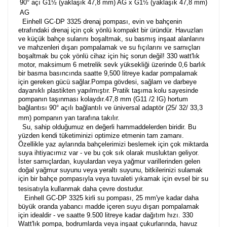
90° açı G1½ (yaklaşık 47,8 mm) AG x G1½ (yaklaşık 47,8 mm)
AG
Einhell GC-DP 3325 drenaj pompası, evin ve bahçenin
etrafındaki drenaj için çok yönlü kompakt bir üründür. Havuzları
ve küçük bahçe sularını boşaltmak, su basmış inşaat alanlarını
ve mahzenleri dışarı pompalamak ve su fıçılarını ve sarnıçları
boşaltmak bu çok yönlü cihaz için hiç sorun değil! 330 watt'lık
motor, maksimum 6 metrelik sevk yüksekliği üzerinde 0,6 barlık
bir basma basıncında saatte 9,500 litreye kadar pompalamak
için gereken gücü sağlar.Pompa gövdesi, sağlam ve darbeye
dayanıklı plastikten yapılmıştır. Pratik taşıma kolu sayesinde
pompanın taşınması kolaydır.47,8 mm (G11 /2 IG) hortum
bağlantısı 90° açılı bağlantılı ve üniversal adaptör (25/ 32/ 33,3
mm) pompanın yan tarafına takılır.
Su, sahip olduğumuz en değerli hammaddelerden biridir. Bu
yüzden kendi tüketiminizi optimize etmenin tam zamanı.
Özellikle yaz aylarında bahçelerimizi beslemek için çok miktarda
suya ihtiyacımız var - ve bu çok sık olarak musluktan geliyor.
İster sarnıçlardan, kuyulardan veya yağmur varillerinden gelen
doğal yağmur suyunu veya yeraltı suyunu, bitkilerinizi sulamak
için bir bahçe pompasıyla veya tuvaleti yıkamak için evsel bir su
tesisatıyla kullanmak daha çevre dostudur.
Einhell GC-DP 3325 kirli su pompası, 25 mm'ye kadar daha
büyük oranda yabancı madde içeren suyu dışarı pompalamak
için idealdir - ve saatte 9.500 litreye kadar dağıtım hızı. 330
Watt'lık pompa, bodrumlarda veya inşaat çukurlarında, havuz