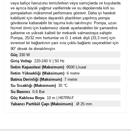
veya bahçe havuzunu temizlerken veya sarnıçlarda ve kuyularda
ve ayrıca büyük yağmur varillerinde ve su depolarında kirli su
pompalarken mükemmel performans gösterir. Daha iyi hareket
kabiliyeti için darbeye dayanıklı plastikten yapılmış pompa
gövdesine katlanabilir bir taşıma kolu takılmıştır. Pompa, uzun
hizmet ömrü için kademesiz olarak ayarlanabilen bir şamandıra
şalterine ve yüksek kaliteli bir mekanik salmastraya sahiptir.
Pompa, 25/32 mm hortumlar ve G 1 erkek dişli (33,3 mm) için
evrensel bir bağlantının yanı sıra çoklu bağlantı seçenekleri için
90° dirsek ile donatılmıştır.
Güç
330 W
Giriş Voltajı
220-240 V | 50 Hz
İletim Kapasitesi (Maksimum)
9500 L/saat
İletim Yüksekliği (Maksimum)
6 metre
Batma Derinliği (Maksimum)
7 metre
Su Sıcaklığı (Maksimum)
35 °C
Su Basıncı
0.6 Bar
Güç Kablosu Boyu
10 m | H07RN-F
Yabancı Partikül Çapı (Maksimum)
Ø 25 mm