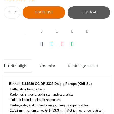
SEPETE EKLE
HEMEN AL
Ürün Bilgisi
Yorumlar
Taksit Seçenekleri
Ön
Einhell 4181530 GC-DP 3325 Dalgıç Pompa (Kirli Su)
Katlanabilir taşıma kolu
Kademesiz ayarlanabilir şamandıra anahtarı
Yüksek kaliteli mekanik salmastra
Darbeye dayanıklı plastikten yapılmış pompa gövdesi
25/32 mm hortumlar ve G 1 (33,3 mm) AG için evrensel bağlantı