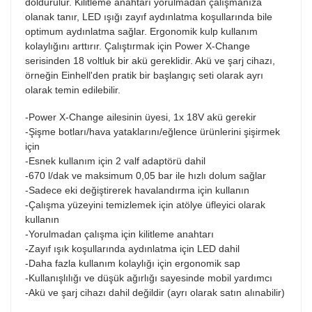
doldurulur. Kilitleme anahtarı yorulmadan çalışmanıza
olanak tanır, LED ışığı zayıf aydınlatma koşullarında bile
optimum aydınlatma sağlar. Ergonomik kulp kullanım
kolaylığını arttırır. Çalıştırmak için Power X-Change
serisinden 18 voltluk bir akü gereklidir. Akü ve şarj cihazı,
örneğin Einhell'den pratik bir başlangıç seti olarak ayrı
olarak temin edilebilir.
-Power X-Change ailesinin üyesi, 1x 18V akü gerekir
-Şişme botları/hava yataklarını/eğlence ürünlerini şişirmek
için
-Esnek kullanım için 2 valf adaptörü dahil
-670 l/dak ve maksimum 0,05 bar ile hızlı dolum sağlar
-Sadece eki değiştirerek havalandırma için kullanın
-Çalışma yüzeyini temizlemek için atölye üfleyici olarak
kullanın
-Yorulmadan çalışma için kilitleme anahtarı
-Zayıf ışık koşullarında aydınlatma için LED dahil
-Daha fazla kullanım kolaylığı için ergonomik sap
-Kullanışlılığı ve düşük ağırlığı sayesinde mobil yardımcı
-Akü ve şarj cihazı dahil değildir (ayrı olarak satın alınabilir)