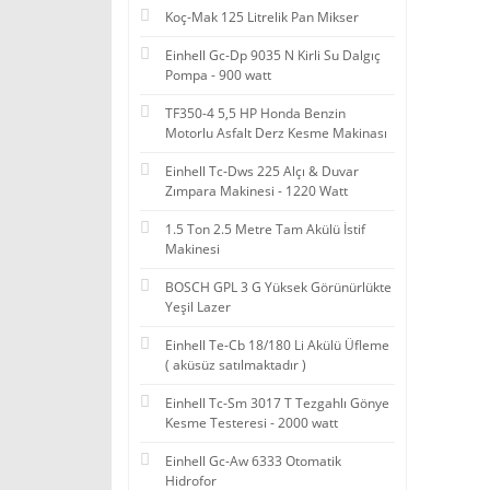
Koç-Mak 125 Litrelik Pan Mikser
Einhell Gc-Dp 9035 N Kirli Su Dalgıç
Pompa - 900 watt
TF350-4 5,5 HP Honda Benzin
Motorlu Asfalt Derz Kesme Makinası
Einhell Tc-Dws 225 Alçı & Duvar
Zımpara Makinesi - 1220 Watt
1.5 Ton 2.5 Metre Tam Akülü İstif
Makinesi
BOSCH GPL 3 G Yüksek Görünürlükte
Yeşil Lazer
Einhell Te-Cb 18/180 Li Akülü Üfleme
( aküsüz satılmaktadır )
Einhell Tc-Sm 3017 T Tezgahlı Gönye
Kesme Testeresi - 2000 watt
Einhell Gc-Aw 6333 Otomatik
Hidrofor