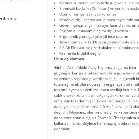
Kömürsüz motor - daha fazla güç ve uzun sürel
Yumuşak başlama (Softstart) ve yeniden baş
Uzun ömür için aşırı yük koruması
rileriniz
Motor ve dişli setinin ayrı olması sayesinde y
Güvenli çalışma için hızlı ayarlanır disk korum
Sağlam alüminyum alaşımı dişli gövdesi
Ergonomik yumuşak yüzeyli ince tasarım
İlave tutamak iki farklı pozisyonda monte edileb
2.6 Ah Plus akü ve üzeri akülerle kullanılması t
Kesme diski dahil değildir
Ürün açıklaması
·Einhell Axxio Akülü Avuç Taşlama, taşlama işleri
güç sağlarken geleneksel motorlara göre daha uz
ve yeniden başlama güvenlik özelliği ile güvenli 
tutamağına ek olarak titreşim engelleyen tutamak 
için hızlı ayarlanır disk koruması özelliği bulunu
sabitlenerek kullanılabilir. Aşırı yük koruması ve
ömrü için tasarlanmıştır. Power X-Change ürün ail
daha yüksek performanslı 2,6 Ah Plus ve üstü aküle
değildir. İhtiyacınız olan ve dilediğiniz kapasitedeki
daha önce satın aldığınız Power X-Change ailesi ü
kullanabilirsiniz. Böylece her cihaz için tekrar t
edersiniz.