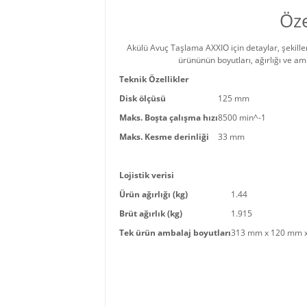
Öze
Akülü Avuç Taşlama AXXIO için detaylar, şekiller v
ürününün boyutları, ağırlığı ve amb
Teknik Özellikler
Disk ölçüsü
125 mm
Maks. Boşta çalışma hızı
8500 min^-1
Maks. Kesme derinliği
33 mm
Lojistik verisi
Ürün ağırlığı (kg)
1.44
Brüt ağırlık (kg)
1.915
Tek ürün ambalaj boyutları
313 mm x 120 mm 