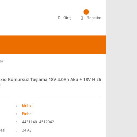
Giriş
Sepetim
azı
xxio Kömürsüz Taşlama 18V 4.0Ah Akü + 18V Hızlı
ı
Einhell
Einhell
4431140+4512042
esi
24 Ay