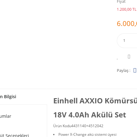
Fiyat
1.200,00 TL 
6.000,
Paylaş :
n Bilgisi
Einhell AXXIO
Kömürsü
18V 4.0Ah Akülü Set
umlar
Ürün Kodu4431140+4512042
Power X-Change akü sistemi üyesi
sit Seçenekleri