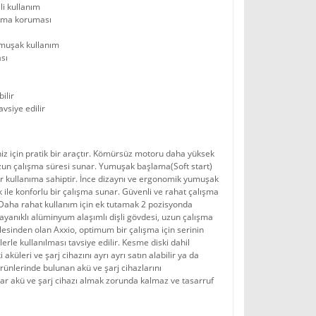
i kullanım
lama koruması
umuşak kullanım
ası
ilir
avsiye edilir
niz için pratik bir araçtır. Kömürsüz motoru daha yüksek
un çalışma süresi sunar. Yumuşak başlama(Soft start)
bir kullanıma sahiptir. İnce dizaynı ve ergonomik yumuşak
ile konforlu bir çalışma sunar. Güvenli ve rahat çalışma
r. Daha rahat kullanım için ek tutamak 2 pozisyonda
 dayanıklı alüminyum alaşımlı dişli gövdesi, uzun çalışma
esinden olan Axxio, optimum bir çalışma için serinin
rle kullanılması tavsiye edilir. Kesme diski dahil
 aküleri ve şarj cihazını ayrı ayrı satın alabilir ya da
rünlerinde bulunan akü ve şarj cihazlarını
ekrar akü ve şarj cihazı almak zorunda kalmaz ve tasarruf