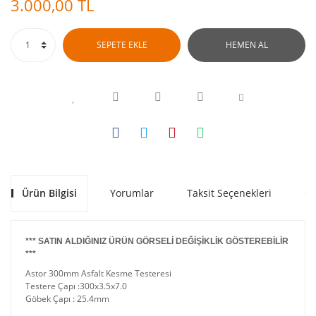
3.000,00 TL
SEPETE EKLE
HEMEN AL
Ürün Bilgisi
Yorumlar
Taksit Seçenekleri
Ön
*** SATIN ALDIĞINIZ ÜRÜN GÖRSELİ DEĞİŞİKLİK GÖSTEREBİLİR
***
Astor 300mm Asfalt Kesme Testeresi
Testere Çapı :300x3.5x7.0
Göbek Çapı : 25.4mm