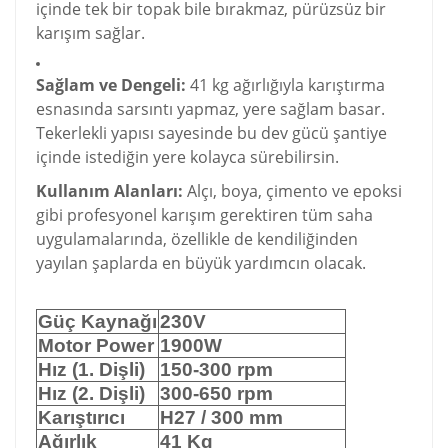
içinde tek bir topak bile bırakmaz, pürüzsüz bir
karışım sağlar.
Sağlam ve Dengeli:
41 kg ağırlığıyla karıştırma
esnasında sarsıntı yapmaz, yere sağlam basar.
Tekerlekli yapısı sayesinde bu dev gücü şantiye
içinde istediğin yere kolayca sürebilirsin.
Kullanım Alanları:
Alçı, boya, çimento ve epoksi
gibi profesyonel karışım gerektiren tüm saha
uygulamalarında, özellikle de kendiliğinden
yayılan şaplarda en büyük yardımcın olacak.
Güç Kaynağı
230V
Motor Power
1900W
Hız (1. Dişli)
150-300 rpm
Hız (2. Dişli)
300-650 rpm
Karıştırıcı
H27 / 300 mm
Ağırlık
41 Kg