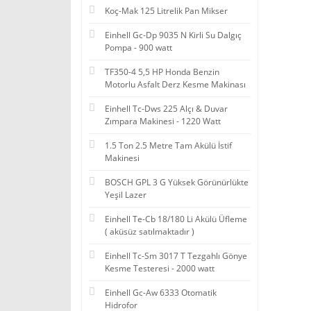
Koç-Mak 125 Litrelik Pan Mikser
Einhell Gc-Dp 9035 N Kirli Su Dalgıç
Pompa - 900 watt
TF350-4 5,5 HP Honda Benzin
Motorlu Asfalt Derz Kesme Makinası
Einhell Tc-Dws 225 Alçı & Duvar
Zımpara Makinesi - 1220 Watt
1.5 Ton 2.5 Metre Tam Akülü İstif
Makinesi
BOSCH GPL 3 G Yüksek Görünürlükte
Yeşil Lazer
Einhell Te-Cb 18/180 Li Akülü Üfleme
( aküsüz satılmaktadır )
Einhell Tc-Sm 3017 T Tezgahlı Gönye
Kesme Testeresi - 2000 watt
Einhell Gc-Aw 6333 Otomatik
Hidrofor