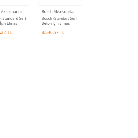
 Aksesuarlar
Bosch Aksesuarlar
- Standard Seri
Bosch -Standart Seri
İçin Elmas
Beton İçin Elmas
 Diski 450 mm
Kesme Diski 400 mm
,22 TL
8.546,57 TL