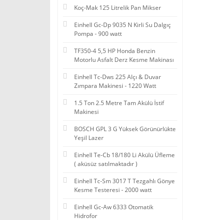
Koç-Mak 125 Litrelik Pan Mikser
Einhell Gc-Dp 9035 N Kirli Su Dalgıç
Pompa - 900 watt
TF350-4 5,5 HP Honda Benzin
Motorlu Asfalt Derz Kesme Makinası
Einhell Tc-Dws 225 Alçı & Duvar
Zımpara Makinesi - 1220 Watt
1.5 Ton 2.5 Metre Tam Akülü İstif
Makinesi
BOSCH GPL 3 G Yüksek Görünürlükte
Yeşil Lazer
Einhell Te-Cb 18/180 Li Akülü Üfleme
( aküsüz satılmaktadır )
Einhell Tc-Sm 3017 T Tezgahlı Gönye
Kesme Testeresi - 2000 watt
Einhell Gc-Aw 6333 Otomatik
Hidrofor