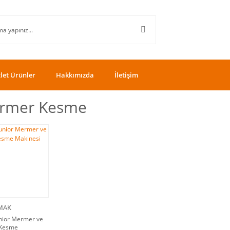
let Ürünler
Hakkımızda
İletişim
rmer Kesme
MAK
nior Mermer ve
 Kesme