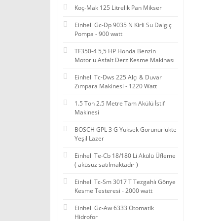
Koç-Mak 125 Litrelik Pan Mikser
Einhell Gc-Dp 9035 N Kirli Su Dalgıç
Pompa - 900 watt
TF350-4 5,5 HP Honda Benzin
Motorlu Asfalt Derz Kesme Makinası
Einhell Tc-Dws 225 Alçı & Duvar
Zımpara Makinesi - 1220 Watt
1.5 Ton 2.5 Metre Tam Akülü İstif
Makinesi
BOSCH GPL 3 G Yüksek Görünürlükte
Yeşil Lazer
Einhell Te-Cb 18/180 Li Akülü Üfleme
( aküsüz satılmaktadır )
Einhell Tc-Sm 3017 T Tezgahlı Gönye
Kesme Testeresi - 2000 watt
Einhell Gc-Aw 6333 Otomatik
Hidrofor