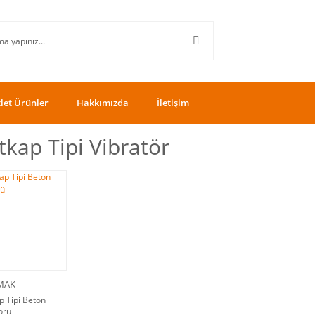
let Ürünler
Hakkımızda
İletişim
kap Tipi Vibratör
MAK
 Tipi Beton
örü