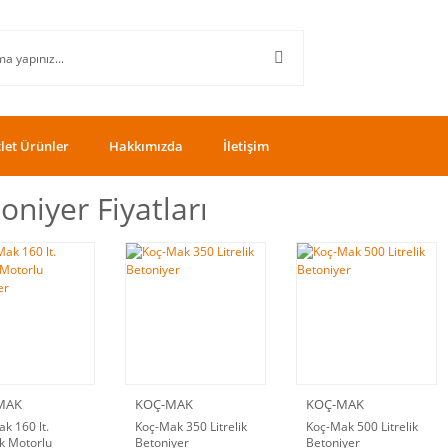
let Ürünler
Hakkımızda
İletişim
oniyer Fiyatları
MAK
KOÇ-MAK
KOÇ-MAK
k 160 lt.
Koç-Mak 350 Litrelik
Koç-Mak 500 Litrelik
ik Motorlu
Betoniyer
Betoniyer