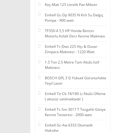
Koç-Mak 125 Litrelik Pan Mikser
Einhell Gc-Dp 9035 N Kirli Su Dalgıç
Pompa - 900 watt
TF350-4 5,5 HP Honda Benzin
Motorlu Asfalt Derz Kesme Makinası
Einhell Tc-Dws 225 Alçı & Duvar
Zımpara Makinesi - 1220 Watt
1.5 Ton 2.5 Metre Tam Akülü İstif
Makinesi
BOSCH GPL 3 G Yüksek Görünürlükte
Yeşil Lazer
Einhell Te-Cb 18/180 Li Akülü Üfleme
( aküsüz satılmaktadır )
Einhell Tc-Sm 3017 T Tezgahlı Gönye
Kesme Testeresi - 2000 watt
Einhell Gc-Aw 6333 Otomatik
Hidrofor